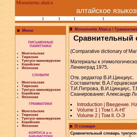
Monumenta altaica
алтайское языкоз
Статьи и Книги
|
Народы
|
Учёные
|
Библиографии
|
Сайты по алтаисти
Monumenta Altaica / Грамматик
Меню
Сравнительный с
ПИСЬМЕННЫЕ
ПАМЯТНИКИ
(Comparative dictionary of M
Монгольские
Тюркские
Тунгусо-маньчжурские
Материалы к этимологическом
Корейские
Ленинград 1975.
Японские
СЛОВАРИ
Отв. редактор В.И.Цинциус.
Монгольские
Составители: В.А.Горцевская
Тюркские
Т.И.Петрова, В.И.Цинциус, Т.
Тунгусо-маньчжурские
Корейские
Сканирование: Александр Лид
Японские
Introduction | Введение.
ГРАММАТИКИ
Volume 1 | Том I. A-НГ
Монгольские
Volume 2 | Том II. О-Э
Тюркские
Тунгусо-маньчжурские
Корейские
О словаре
Японские
КОРПУСА и e-
Сравнительный словарь тунгусо
БИБЛИОТЕКИ