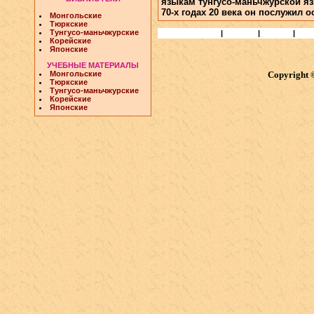
языкам тунгусо-маньчжурской я
70-х годах 20 века он послужил
Монгольские
Тюркские
Тунгусо-маньчжурские
Статьи и Книги
|
Народы
|
Учёные
|
Биб
Корейские
Японские
УЧЕБНЫЕ МАТЕРИАЛЫ
Монгольские
Copyright 
Тюркские
Тунгусо-маньчжурские
Корейские
Японские