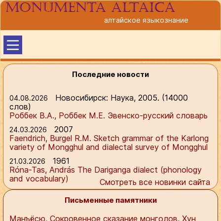
Monumenta altaica
алтайское языкознание
Последние новости
Новосибирск: Наука, 2005. (14000
04.08.2026
слов)
Роббек В.А., Роббек M.E.
Эвенско-русский словарь
2007
24.03.2026
Faendrich, Burgel R.M.
Sketch grammar of the Karlong
variety of Mongghul and dialectal survey of Mongghul
1961
21.03.2026
Róna-Tas, András
The Dariganga dialect (phonology
and vocabulary)
Смотреть все новинки сайта
Письменные памятники
Манъёсю, Сокровенное сказание монголов, Хун