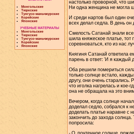
настолько проворной, что ши
Ни одна женщина не могла ш
Монгольские
Тюркские
Тунгусо-маньчжурские
И среди нартов был один оч
Корейские
Японские
всех делал седла. В день он 
УЧЕБНЫЕ МАТЕРИАЛЫ
Монгольские
Смелость Сатанай знали все 
Тюркские
шила княжеское платье, тот 
Тунгусо-маньчжурские
Корейские
соревноваться, кто из нас лу
Японские
Княгиня Сатанай ответила ем
парень в ответ: 'И я каждый 
Оба решили помериться сила
только солнце встало, каждый
другу, они очень старались.
что иголка нагрелась и кое-г
она не обращала на это вни
Вечером, когда солнце начал
доделал седло, собрался к н
доделать платье наравне с н
закончить до захода солнца. 
попросила:
- О, почтенное солнце, рожд