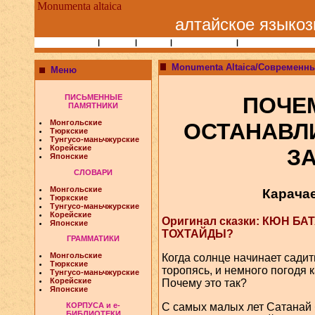
Monumenta altaica
алтайское языкоз
Статьи и Книги
|
Народы
|
Учёные
|
Библиографии
|
Сайты по алтаисти
Monumenta Altaica/Современны
Меню
ПИСЬМЕННЫЕ
ПОЧЕ
ПАМЯТНИКИ
Монгольские
ОСТАНАВЛ
Тюркские
Тунгусо-маньчжурские
Корейские
З
Японские
СЛОВАРИ
Монгольские
Карачае
Тюркские
Тунгусо-маньчжурские
Корейские
Оригинал сказки: КЮН Б
Японские
ТОХТАЙДЫ?
ГРАММАТИКИ
Монгольские
Когда солнце начинает садить
Тюркские
торопясь, и немного погодя 
Тунгусо-маньчжурские
Корейские
Почему это так?
Японские
С самых малых лет Сатанай 
КОРПУСА и e-
БИБЛИОТЕКИ