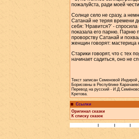
пожалуйста, ради моей чести
Солнце село не сразу, а нем
Сатанай не теряя времени д
себя: 'Нравится?' - спросила
показала его парню. Парню 
проворству Сатанай и похвал
женщин говорят: мастерица н
Старики говорят, что с тех п
начинает садиться, оно не с
Текст записан Семеновой Индирой
Борисовны в Республике Карачаево-
Перевод на русский - И.Д.Семёново
Кретова.
Ссылки
Оригинал сказки
К списку сказок
Статьи и Книги
|
Народы
|
Учёные
|
Биб