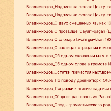
Владимирцов_Надписи на скалах Цокту-та
Владимирцов_Надписи на скалах Цокту-тай
Владимирцов_О двух смешанных языках 19
Владимирцов_О прозвище 'Dayan'-qagan (Да
Владимирцов_О словаре Li-cihi gur-khan 192
Владимирцов_О частицах отрицания в монг. 
Владимирцов_Об одном окончании мн.ч. в мо
Владимирцов_Об одном слове в грамоте Ил
Владимирцов_Остатки причастия наст.врем
Владимирцов_По поводу древнетюрк. Otuke
Владимирцов_Поправки к чтению надписи и
Владимирцов_Сборник рассказов из Pancata
Владимирцов_Следы грамматического рода