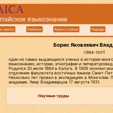
aica
лтайское языкознание
и тексты
Учебное
Книги и статьи
Народы
Борис Яковлевич Вла
(1884-1931)
один из самых выдающихся ученых в истории монго
языкознанию, истории, этнографии и литературове
Родился 20 июля 1884 в Калуге. В 1909 окончил м
отделение факультета восточных языков Санкт-Пет
Несколько лет провел в экспедициях в Монголии. П
академик. Умер Владимирцов 17 августа 1931.
Научные труды