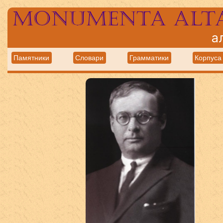
Monumenta alt
а
Памятники
Словари
Грамматики
Корпуса 