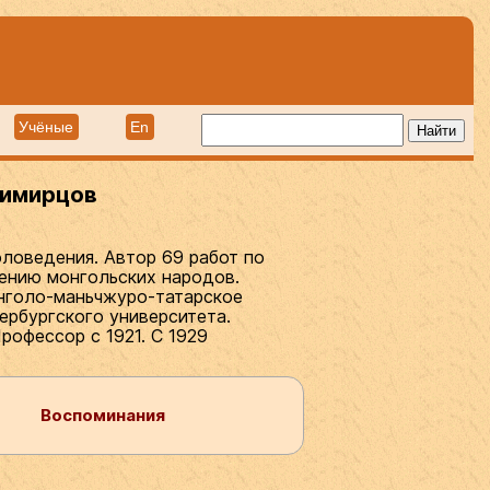
Учёные
En
димирцов
ловедения. Автор 69 работ по
дению монгольских народов.
онголо-маньчжуро-татарское
ербургского университета.
рофессор с 1921. С 1929
Воспоминания