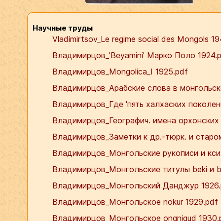
Научные труды
Vladimirtsov_Le regime social des Mongols 1
Владимирцов_'Beyamini' Марко Поло 1924.
Владимирцов_Mongolica_I 1925.pdf
Владимирцов_Арабские слова в монгольск
Владимирцов_Где 'пять халхаских поколени
Владимирцов_Географич. имена орхонских 
Владимирцов_Заметки к др.-тюрк. и старом
Владимирцов_Монгольские рукописи и кси
Владимирцов_Монгольские титулы beki и be
Владимирцов_Монгольский Данджур 1926.
Владимирцов_Монгольское nokur 1929.pdf
Владимирцов_Монгольское ongnigud 1930.